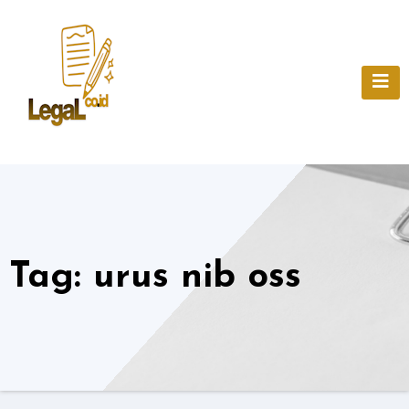
Skip
to
content
Tag:
urus nib oss