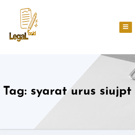
Skip
to
content
Tag:
syarat urus siujpt