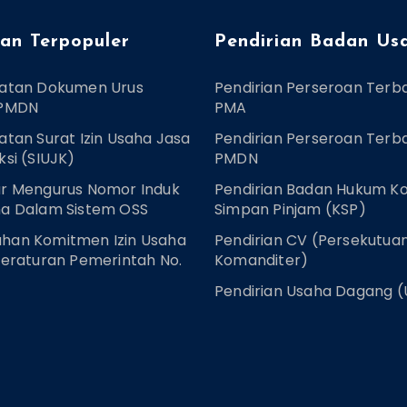
an Terpopuler
Pendirian Badan Us
ratan Dokumen Urus
Pendirian Perseroan Terb
 PMDN
PMA
atan Surat Izin Usaha Jasa
Pendirian Perseroan Terb
ksi (SIUJK)
PMDN
r Mengurus Nomor Induk
Pendirian Badan Hukum Ko
a Dalam Sistem OSS
Simpan Pinjam (KSP)
han Komitmen Izin Usaha
Pendirian CV (Persekutua
Peraturan Pemerintah No.
Komanditer)
Pendirian Usaha Dagang 