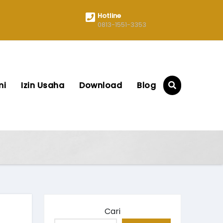
Hotline
0813-1551-3353
mi
Izin Usaha
Download
Blog
Cari