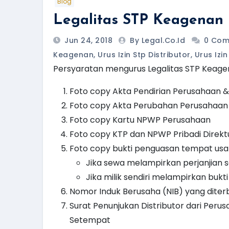
Blog
Legalitas STP Keagenan D
Jun 24, 2018
By Legal.Co.id
0 Com
Keagenan
,
Urus Izin Stp Distributor
,
Urus Izi
Persyaratan mengurus Legalitas STP Keagen
Foto copy Akta Pendirian Perusahaan 
Foto copy Akta Perubahan Perusahaan 
Foto copy Kartu NPWP Perusahaan
Foto copy KTP dan NPWP Pribadi Direkt
Foto copy bukti penguasan tempat usah
Jika sewa melampirkan perjanjia
Jika milik sendiri melampirkan buk
Nomor Induk Berusaha (NIB) yang diterb
Surat Penunjukan Distributor dari Peru
Setempat