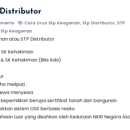
istributor
ments
Cara Urus Stp Keagenan
,
Stp Distributor
,
STP
n Stp Keagenan
an atau STP Distributor
& SK Kehakiman
& SK Kehakiman (Bila Ada)
ur
a meliputi :
n sewa menyewa
ti kepemilikan berupa sertifikat tanah dan bangunan
itkan sistem OSS berbasis resiko
sahaan Luar yang disahkan oleh Kedutaan NKRI Negara Asa