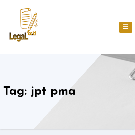
Skip
to
content
Tag:
jpt pma