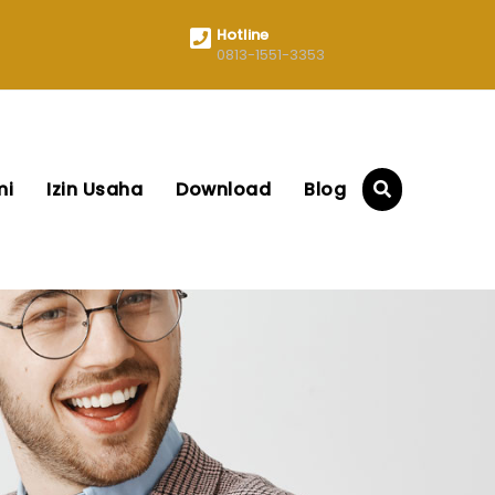
Hotline
0813-1551-3353
mi
Izin Usaha
Download
Blog