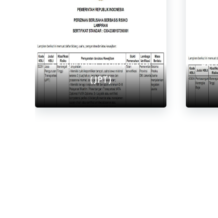
Lihat Semua
Sertifikat Standar Jasa
Pengurusan Transportasi
Ser
(JPT)