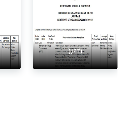
Lihat Semua
r
Sertifikat Standar Jasa
aan
Pengurusan Transportasi
(JPT)