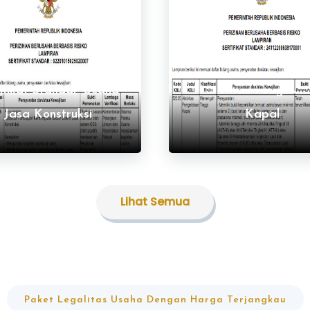
Lihat Semua
Sertifikat Standa
Lihat Semua
tifikat Standar Usaha
Aktivitas Pengelol
Jasa Konstruksi
Kapal
Lihat Semua
Paket Legalitas Usaha Dengan Harga Terjangkau